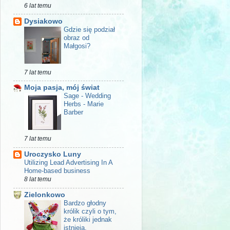
6 lat temu
Dysiakowo
Gdzie się podział
obraz od
Małgosi?
7 lat temu
Moja pasja, mój świat
Sage - Wedding
Herbs - Marie
Barber
7 lat temu
Uroczysko Luny
Utilizing Lead Advertising In A
Home-based business
8 lat temu
Zielonkowo
Bardzo głodny
królik czyli o tym,
że króliki jednak
istnieją.