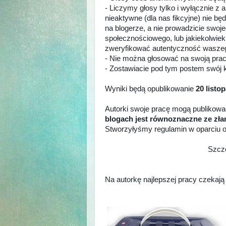
- Liczymy głosy tylko i wyłącznie z 
nieaktywne (dla nas fikcyjne) nie bę
na blogerze, a nie prowadzicie swoje
społecznościowego, lub jakiekolwie
zweryfikować autentyczność waszego
- Nie można głosować na swoją pra
- Zostawiacie pod tym postem swój 
Wyniki będą opublikowanie
20 listo
Autorki swoje pracę mogą publikowa
blogach jest równoznaczne ze złam
Stworzyłyśmy regulamin w oparciu o
Szcze
Na autorkę najlepszej pracy czekają