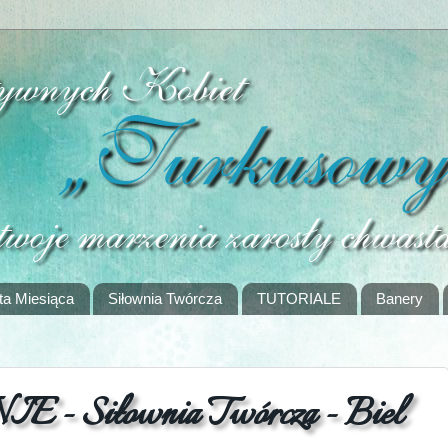
ta Miesiąca
Siłownia Twórcza
TUTORIALE
Banery
Siłownia Twórcza - Biel