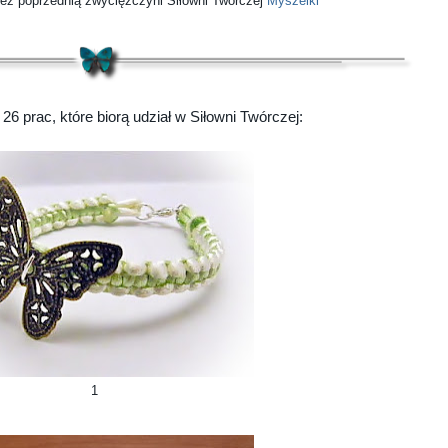
ez poprzednią zwyciężczyni Siłowni Twórczej
Myszelki
26 prac, które biorą udział w Siłowni Twórczej:
1