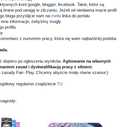
aktywnych kont google, blogger, fecebook. Takie, które są
dą brane pod uwagę w zliczaniu. Jeżeli od niedawna macie profil
go bloga przyślijcie nam na
meila
linka do portalu
k inne informacje, żebyśmy mogły
 profilu
cę
komentarz z numerem pracy, która się wam najbardziej podoba
pada.
ć dopiero po ogłoszeniu wyników.
Agitowanie na własnych
aniem zasad i dyskwalifikacją pracy z siłowni.
 zasady Fair- Play. Chcemy abyście miały równe szanse:)
gółowy regulamin znajdziecie
TU
 nagrody: