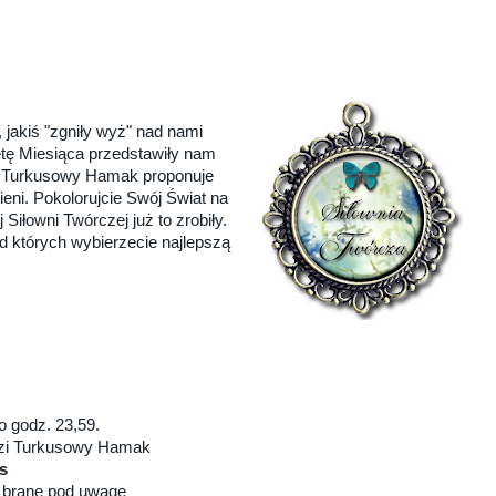
 jakiś "zgniły wyż" nad nami
etę Miesiąca przedstawiły nam
. Turkusowy Hamak proponuje
eni. Pokolorujcie Swój Świat na
Siłowni Twórczej już to zrobiły.
d których wybierzecie najlepszą
 godz. 23,59.
dzi Turkusowy Hamak
s
 brane pod uwagę