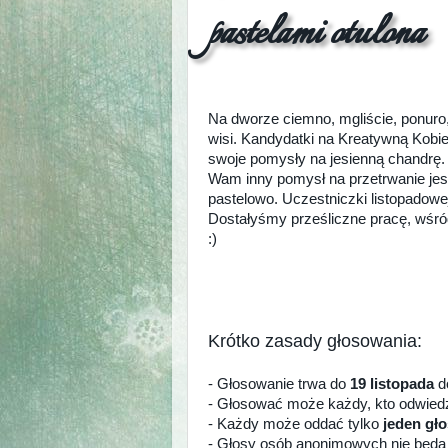
pastelami otulona
Na dworze ciemno, mgliście, ponuro,
wisi. Kandydatki na Kreatywną Kobi
swoje pomysły na jesienną chandrę
Wam inny pomysł na przetrwanie jesi
pastelowo. Uczestniczki listopadowej 
Dostałyśmy prześliczne pracę, wśró
:)
Krótko zasady głosowania:
- Głosowanie trwa do
19 listopada
do
- Głosować może każdy, kto odwie
- Każdy może oddać tylko
jeden gło
- Głosy osób anonimowych nie będą