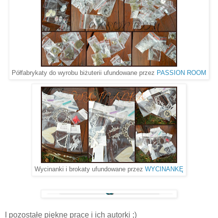
Półfabrykaty do wyrobu biżuterii ufundowane przez
PASSION ROOM
Wycinanki i brokaty ufundowane przez
WYCINANKĘ
I pozostałe piękne prace i ich autorki ;)